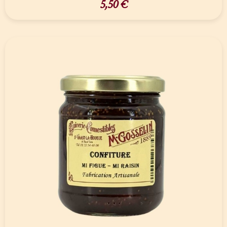
5,50
€