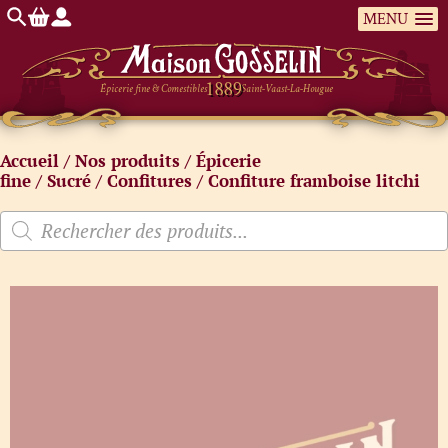
MENU
Épicerie fine & Comestibles
Saint-Vaast-La-Hougue
Accueil
/
Nos produits
/
Épicerie
fine
/
Sucré
/
Confitures
/ Confiture framboise litchi