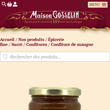
MENU
Épicerie fine & Comestibles
Saint-Vaast-La-Hougue
Accueil
/
Nos produits
/
Épicerie
fine
/
Sucré
/
Confitures
/ Confiture de mangue