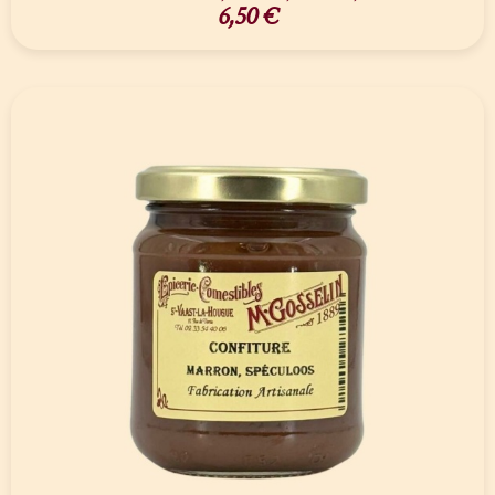
6,50
€