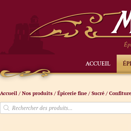
Épi
ACCUEIL
ÉP
Accueil
/
Nos produits
/
Épicerie fine
/
Sucré
/
Confitur