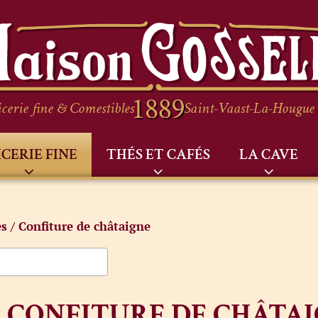
cerie fine & Comestibles
Saint-Vaast-La-Hougue
ICERIE FINE
THÉS ET CAFÉS
LA CAVE
es
/ Confiture de châtaigne
CONFITURE DE CHÂTA