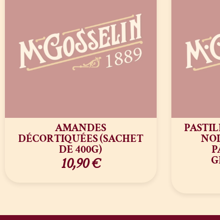
AMANDES
PASTIL
DÉCORTIQUÉES (SACHET
NOI
DE 400G)
P
G
10,90
€