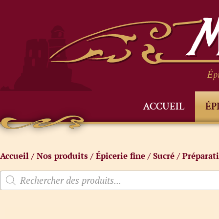
Épi
ACCUEIL
ÉP
Accueil
/
Nos produits
/
Épicerie fine
/
Sucré
/
Préparat