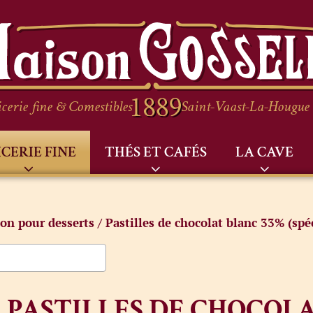
cerie fine & Comestibles
Saint-Vaast-La-Hougue
ICERIE FINE
THÉS ET CAFÉS
LA CAVE
ion pour desserts
/ Pastilles de chocolat blanc 33% (spéc
PASTILLES DE CHOCOLA