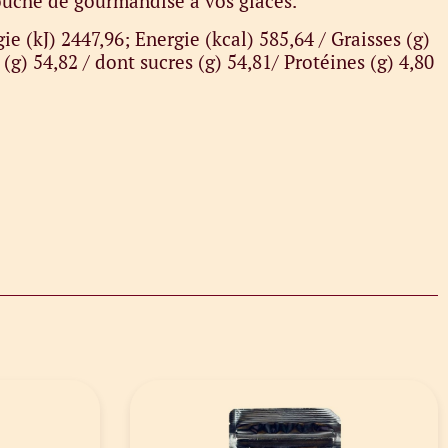
touche de gourmandise à vos glaces.
ie (kJ) 2447,96; Energie (kcal) 585,64 / Graisses (g)
 (g) 54,82 / dont sucres (g) 54,81/ Protéines (g) 4,80