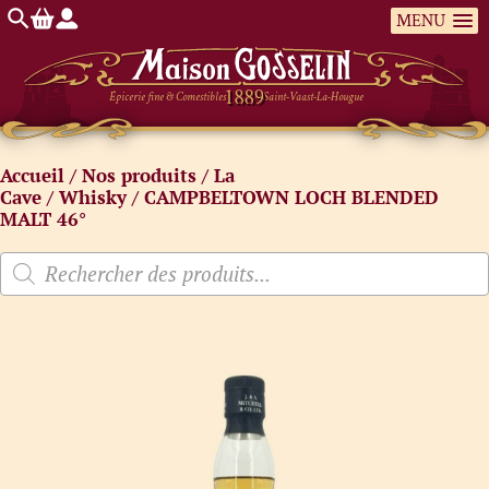
MENU
Épicerie fine & Comestibles
Saint-Vaast-La-Hougue
Accueil
/
Nos produits
/
La
Cave
/
Whisky
/ CAMPBELTOWN LOCH BLENDED
MALT 46°