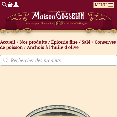
MENU
Épicerie fine & Comestibles
Saint-Vaast-La-Hougue
Accueil
/
Nos produits
/
Épicerie fine
/
Salé
/
Conserves
de poisson
/ Anchois à l’huile d’olive